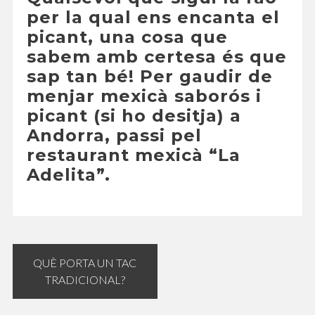
per la qual ens encanta el
picant, una cosa que
sabem amb certesa és que
sap tan bé! Per gaudir de
menjar mexicà saborós i
picant (si ho desitja) a
Andorra, passi pel
restaurant mexicà “La
Adelita”.
Navegació
QUÈ PORTA UN TAC
d'entrades
TRADICIONAL?