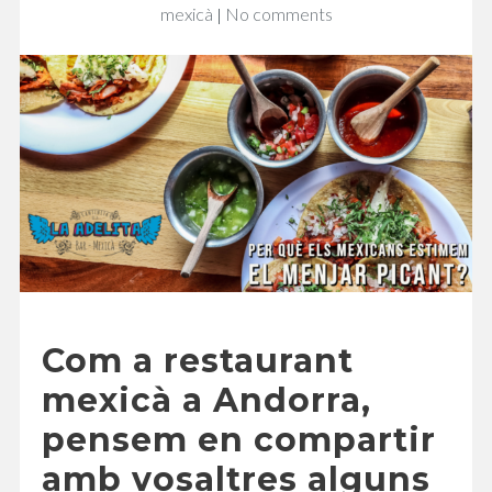
on
mexicà
No comments
Per
què
estimem
el
menjar
picant?
Com a restaurant
mexicà a Andorra,
pensem en compartir
amb vosaltres alguns