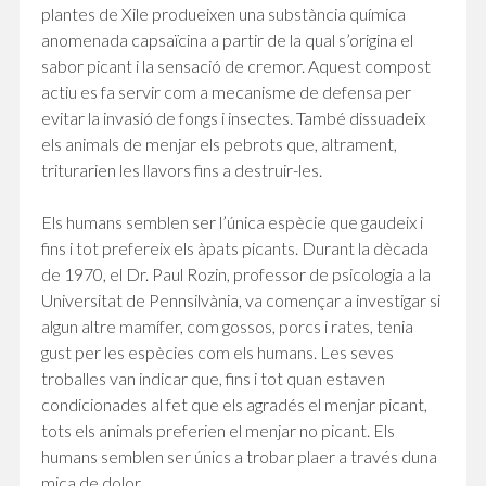
plantes de Xile produeixen una substància química
anomenada capsaïcina a partir de la qual s’origina el
sabor picant i la sensació de cremor. Aquest compost
actiu es fa servir com a mecanisme de defensa per
evitar la invasió de fongs i insectes. També dissuadeix
els animals de menjar els pebrots que, altrament,
triturarien les llavors fins a destruir-les.
Els humans semblen ser l’única espècie que gaudeix i
fins i tot prefereix els àpats picants. Durant la dècada
de 1970, el Dr. Paul Rozin, professor de psicologia a la
Universitat de Pennsilvània, va començar a investigar si
algun altre mamífer, com gossos, porcs i rates, tenia
gust per les espècies com els humans. Les seves
troballes van indicar que, fins i tot quan estaven
condicionades al fet que els agradés el menjar picant,
tots els animals preferien el menjar no picant. Els
humans semblen ser únics a trobar plaer a través duna
mica de dolor.