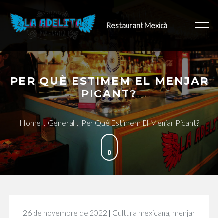
Skip
to
Restaurant Mexicà
content
PER QUÈ ESTIMEM EL MENJAR
PICANT?
Home
General
Per Què Estimem El Menjar Picant?
26 de novembre de 2022
Cultura mexicana
,
menjar