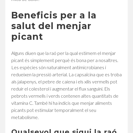
Beneficis per a la
salut del menjar
picant
Alguns diuen que la raó per la qual estimem el menjar
picant és simplement perquè és bona per a nosaltres.
Les espècies són naturalment antimicrobianes i
redueixen la pressió arterial. La capsaïcina que es troba
als jalapenys, el pebre de caiena i els xilis vermells pot
reduir el colesterol i augmentar el flux sanguini. Els
pebrots vermells i verds contenen altes quantitats de
vitamina C. També hi ha indicis que menjar aliments
picants pot estimular temporalment el seu
metabolisme.
Qualsevol que sigui la raó