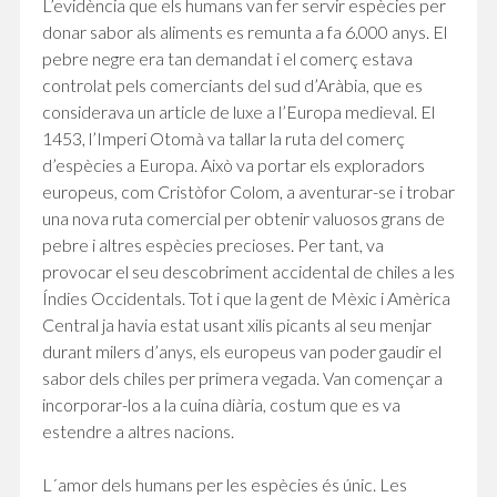
L’evidència que els humans van fer servir espècies per
donar sabor als aliments es remunta a fa 6.000 anys. El
pebre negre era tan demandat i el comerç estava
controlat pels comerciants del sud d’Aràbia, que es
considerava un article de luxe a l’Europa medieval. El
1453, l’Imperi Otomà va tallar la ruta del comerç
d’espècies a Europa. Això va portar els exploradors
europeus, com Cristòfor Colom, a aventurar-se i trobar
una nova ruta comercial per obtenir valuosos grans de
pebre i altres espècies precioses. Per tant, va
provocar el seu descobriment accidental de chiles a les
Índies Occidentals. Tot i que la gent de Mèxic i Amèrica
Central ja havia estat usant xilis picants al seu menjar
durant milers d’anys, els europeus van poder gaudir el
sabor dels chiles per primera vegada. Van començar a
incorporar-los a la cuina diària, costum que es va
estendre a altres nacions.
L´amor dels humans per les espècies és únic. Les