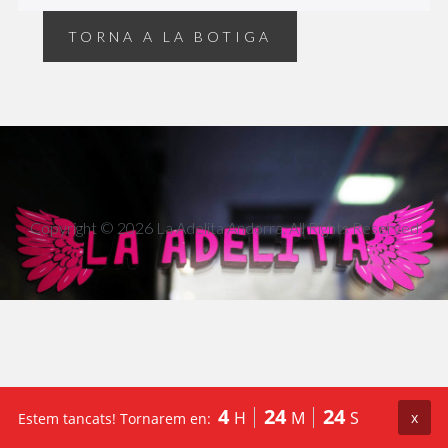
TORNA A LA BOTIGA
Copyright © 2026
La Adelita Andorra
. All Rights Reserved
4
24
24
H
M
S
x
Estem tancats! Tornarem en: