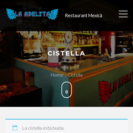
Skip
to
Restaurant Mexicà
content
CISTELLA
Home
Cistella
La cistella està buida.