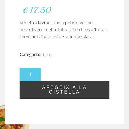
€
17.50
Vedella a la graella amb pebrot vermell,
pebrot verd i ceba, tot tallat en tires o ‘fajitas’
servit amb ‘tortillas’ de farina de blat.
Categoria:
Tacos
quantitat
de
Fajitas
AFEGEIX A LA
de
CISTELLA
Ternera