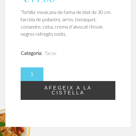
‘Tortilla’ mexicana de farina de blat de 30 cm.
farcida de pollastre, arròs, tomàquet,
coriandre, ceba, crema d’alvocat i fesols
negres refregits mòlts.
Categoria:
Tacos
quantitat
de
Burrito
AFEGEIX A LA
de
CISTELLA
Pollo